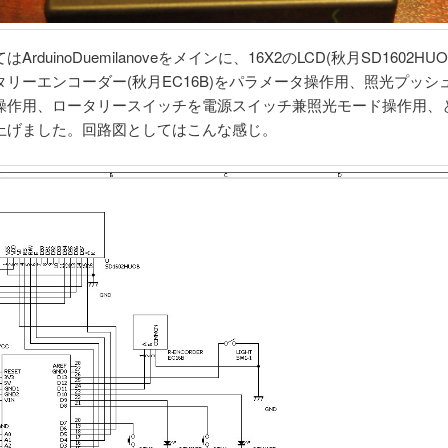
ArduinoDuemilanoveをメインに、16X2のLCD(秋月SD1602HU
リーエンコーダー(秋月EC16B)をパラメータ操作用、照光プッシュ
操作用、ロータリースイッチを電源スイッチ兼照光モード操作用、
上げました。回路図としてはこんな感じ。