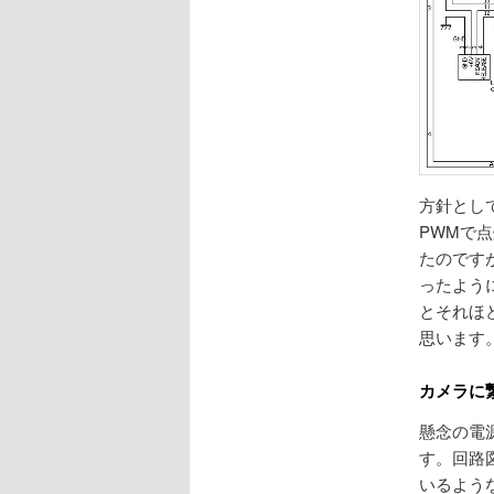
方針とし
PWMで
たのです
ったよう
とそれほ
思います
カメラに
懸念の電源
す。回路
いるよう