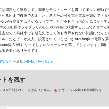
ては問題なく動作して、簡単なテストコードを書いてボタン連動で
させる所まで確認できました。念のため可変電圧電源を繋いで下限
が5.5V程度まではイケるようです。ただ不具合も何点か見つかって
no標準のLCD操作ライブラリのLiquidCrystalは検索すると出てきます
適当なので高確率で初期化失敗して何も表示されない状態になりま
ォルトだとピンが入力に設定されているせいかArduino側の電源を
/Release両方がLになってしまいシャッターが落ちてしまいます。間
れる必要がありそうです。
デジカメ
作成者:
ooISHoo
パーマリンク
ントを残す
※
レスが公開されることはありません。
が付いている欄は必須項目です