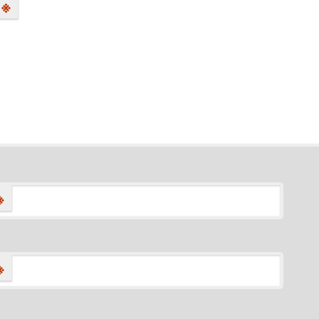
※
※
※