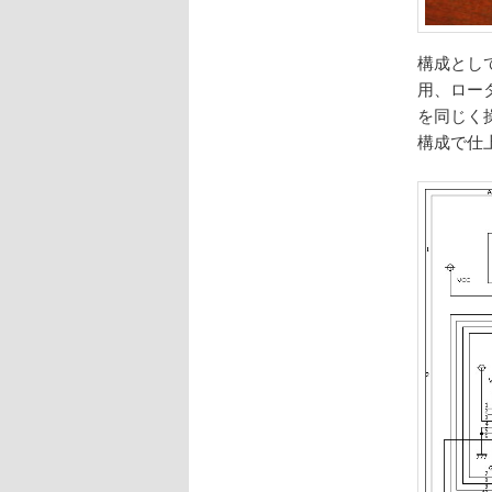
構成としては
用、ロータ
を同じく
構成で仕