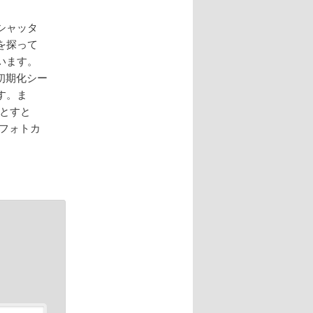
シャッタ
を探って
います。
が初期化シー
す。ま
落とすと
にフォトカ