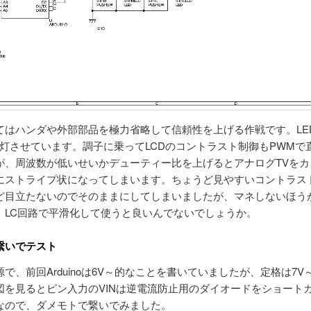
てはハンダや外部部品を極力省略して信頼性を上げる作戦です。LE
点灯させています。調子に乗ってLCDのコントラスト制御もPWMで
が、周波数が低いせいかデューティー比を上げるとアナログTVをカ
にストライプ状になってしまいます。ちょうど見やすいコントラス
ど目立たないのでそのままにしてしまいましたが、マネしないほう
。LC回路で平滑化して使うと良いんでないでしょうか。
繋いでテスト
で、前回Arduinoは6V～的なことを書いていましたが、定格は7V
図を見るとピン入力のVINは逆電流防止用のダイオードをショート
なので、ダメモトで繋いでみました。