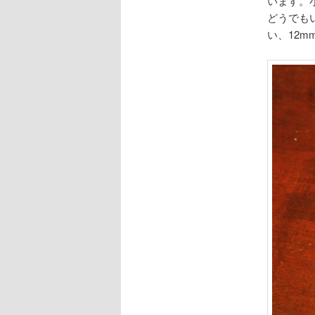
います。
どうでも
い、12