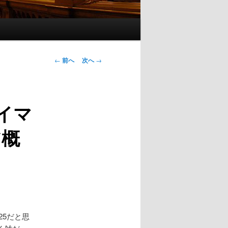
投
←
前へ
次へ
→
稿
ナ
ビ
イマ
ゲ
ー
ア概
シ
ョ
ン
25だと思