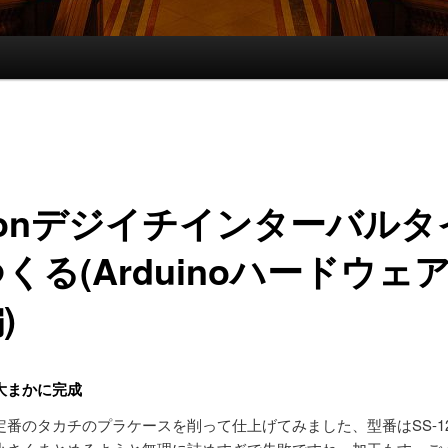
konデジイチインターバルタ
くる(Arduinoハードウェ
)
大まかに完成
定番のタカチのプラケースを削って仕上げてみました、型番はSS-1