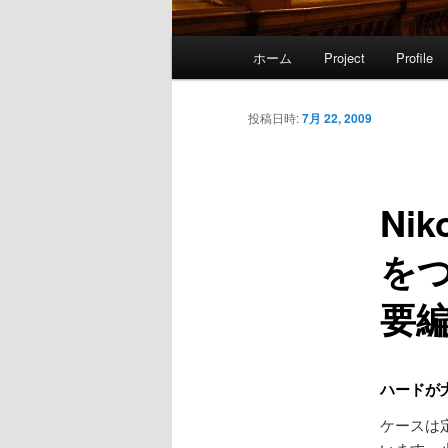
メ
ホーム
Project
Profile
イ
ン
メ
投稿日時:
7月 22, 2009
ニ
ュ
ー
Ni
をつ
要編
ハードが
ケースは