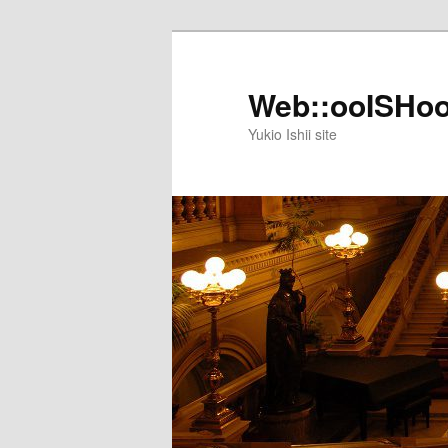
メ
イ
ン
Web::ooISHo
コ
Yukio Ishii site
ン
テ
ン
ツ
へ
移
動