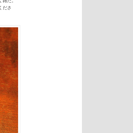
く雑だ。
くださ