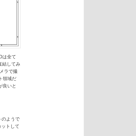
Dは全て
直結してみ
メラで撮
ト領域だ
が良いと
～のようで
カットして