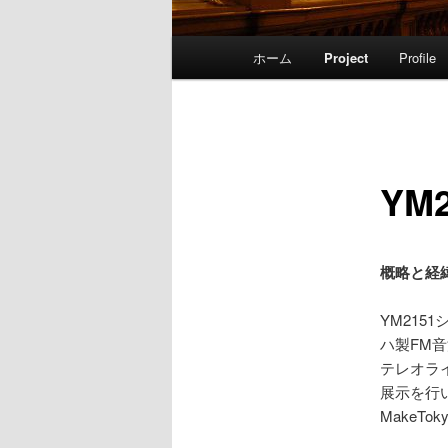
メ
ホーム
Project
Profile
イ
ン
メ
ニ
ュ
YM2
ー
概略と経
YM215
ハ製FM音
テレオライ
展示を行
MakeTo