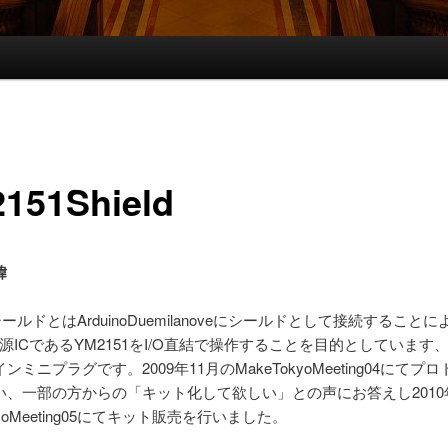
151Shield
緯
1シールドとはArduinoDuemilanoveにシールドとして接続すること
源ICであるYM2151をI/O直結で操作することを目的としています
ンミニプラグです。2009年11月のMakeTokyoMeeting04にてプ
い、一部の方からの「キット化して欲しい」との声にお答えし2010
kyoMeeting05にてキット販売を行いました。