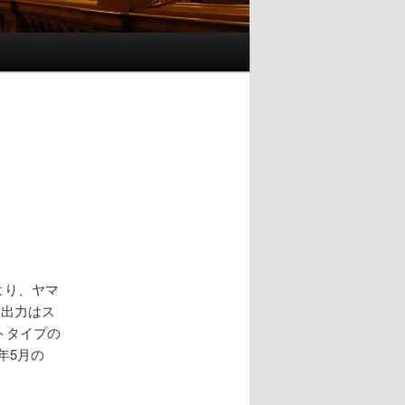
により、ヤマ
、出力はス
ロトタイプの
年5月の