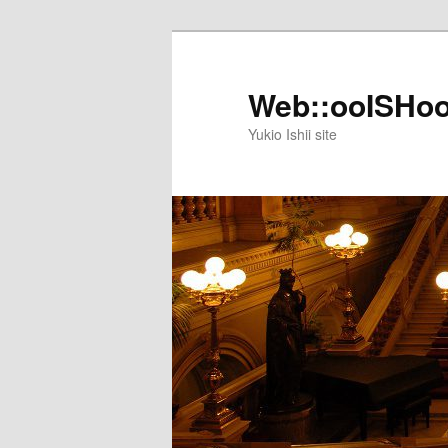
メ
イ
ン
Web::ooISHo
コ
Yukio Ishii site
ン
テ
ン
ツ
へ
移
動