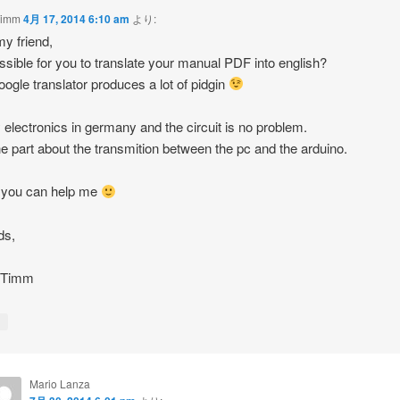
Timm
4月 17, 2014 6:10 am
より:
my friend,
possible for you to translate your manual PDF into english?
ogle translator produces a lot of pidgin
y electronics in germany and the circuit is no problem.
he part about the transmition between the pc and the arduino.
 you can help me
ds,
 Timm
↓
Mario Lanza