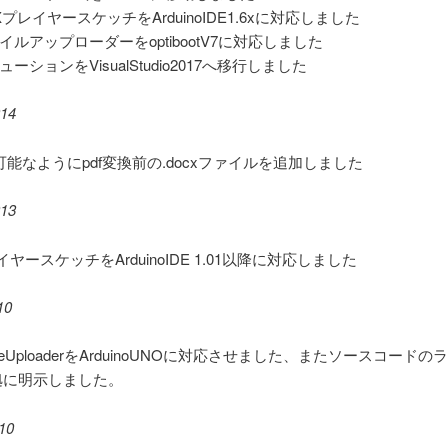
XプレイヤースケッチをArduinoIDE1.6xに対応しました
イルアップローダーをoptibootV7に対応しました
ューションをVisualStudio2017へ移行しました
014
能なようにpdf変換前の.docxファイルを追加しました
013
イヤースケッチをArduinoIDE 1.01以降に対応しました
10
oFileUploaderをArduinoUNOに対応させました、またソースコード
準拠に明示しました。
10