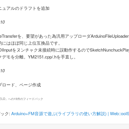
ニュアルのドラフトを追加
010
geTransferを、要望があった為汎用アップローダArduinoFileUpload
的にはほぼ同じ上位互換品です。
MIDIInputをヌンチャク未接続時に誤動作するのでSketchNunchuckPl
デモを分離。YM2151.cpp/.hを手直し。
010
プロード、ページ作成
ELD
」への15件のフィードバック
ック:
Arduino+FM音源で遊ぶ(ライブラリの使い方解説) | Web::ooIS