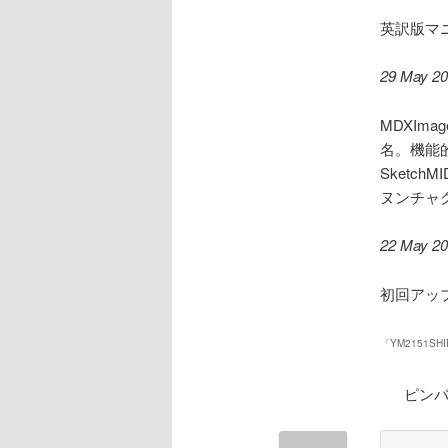
英訳版マ
29 May 2
MDXIma
名。機能
Sketch
ヌンチャク
22 May 2
初回アッ
「
YM2151SHI
ピンバ