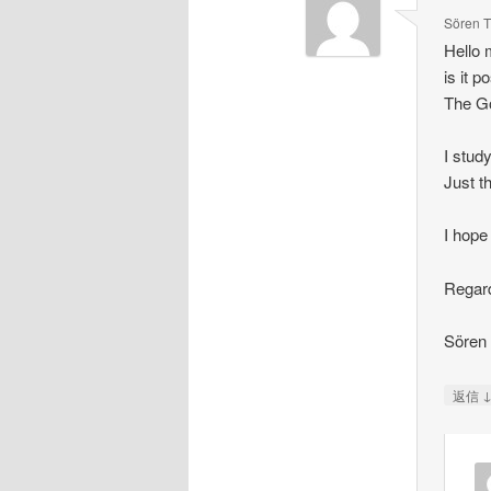
Sören 
Hello 
is it 
The Go
I stud
Just t
I hope
Regar
Sören
返信