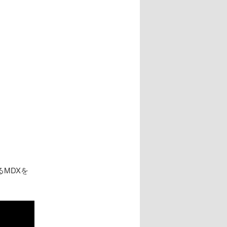
るMDXを
。