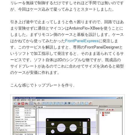
リレーを無線で制御するだけですしそれほど手間では無いのです
が、今回はケース込みで凝ってみようとスタートしました。
引き上げ途中で止まってしまうと色々困りますので、回路ではあ
まり冒険せずに通信とマイコンはArduinoFio+XBeeを使うことに
しました。まずリモコン側のケースと基板を設計します。ケース
はかねてから使ってみたかった
FrontPanelExpress
に発注しま
す。このサービスを解説しますと、専用のFrontPanelDesignerと
いうソフトで加工指示して発注すると、そのまま送られてくるサ
ービスです。ソフト自体は2Dのシンプルな物ですが、既成品の
サイドプレートがあるのでこれに合わせてサイズを決めると箱型
のケースが安価に作れます。
こんな感じでトッププレートを作り、