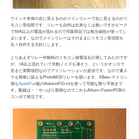
ウインチ本体の左に見えるのがメインリレーで右に見えるのがリ
モコン受信部です、リレーも自作は出来なくは無いですがピーク
で50A以上の電流が流れるので市販部品では相当値段が張ってし
まいます。なのでメインリレーはそのままにリモコン受信部を
丸々自作する方針にします。
とりあえずリレー作動時のリモコン側電流を計測してみたのです
が、1A以上流れていて作動ノイズも凄そう、というかオシロで
見ると実際強烈なのでアイソレーションが必須です。なので素人
でも簡単に扱えるPhotoMOSリレーを使います。XBee+マイコン
側も
SparkFun
版のArduinoFIO-v3を使って可能な限り手抜きで
す。配線は・・やっぱり面倒なのでこれもAltium+FusionPCBの
コンボで発注です。