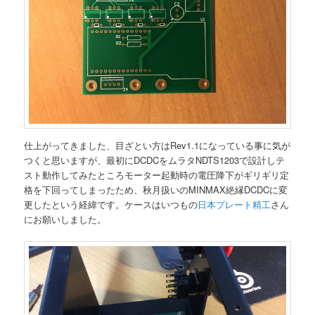
仕上がってきました、目ざとい方はRev1.1になっている事に気が
つくと思いますが、最初にDCDCをムラタNDTS1203で設計しテ
スト動作してみたところモーター起動時の電圧降下がギリギリ定
格を下回ってしまったため、秋月扱いのMINMAX絶縁DCDCに変
更したという経緯です。ケースはいつもの
日本プレート精工
さん
にお願いしました。