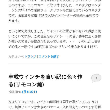
るのですが、ここのカバーに取り付けました、コネクタはアンダ
ーソンのSB175で電動フォークリフト等に使われているコネクタ
です。名前通り定格175Aで大型インバーターの接続も余裕でで
きます。
という訳で完成しました。ウインチの位置が低いせいで微妙に使
いにくいですが、この位置ならリアシートの使い勝手に全く影響
が無いので良い妥協点だと思っています。・・・いやしかし書き
始めると一瞬ですね(笑)写真ばっかりという事もありますけど。
カテゴリー:
トランポ
|
コメントを残す
車載ウインチを言い訳に色々作
1
る(リモコン編)
投稿日時:
5月 6, 2014
次はリモコンです、バイクの積載時は両手が塞がってしまうの
で、無線リモコンは大きめのケースに入れ替えたいのでまず分解