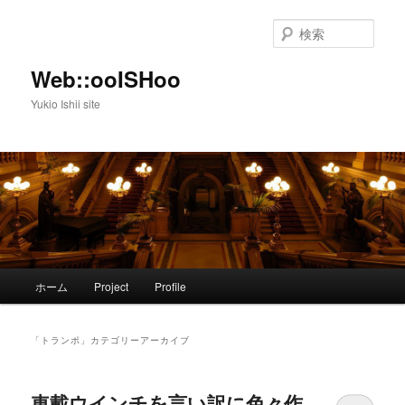
メ
サ
イ
ブ
検
ン
コ
索
コ
ン
Web::ooISHoo
ン
テ
Yukio Ishii site
テ
ン
ン
ツ
ツ
へ
へ
移
移
動
動
メ
ホーム
Project
Profile
イ
ン
メ
「
トランポ
」カテゴリーアーカイブ
ニ
ュ
ー
車載ウインチを言い訳に色々作