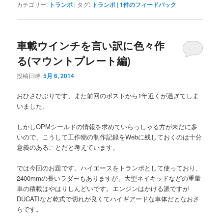
カテゴリー:
トランポ
|
タグ:
トランポ
|
1
件のフィードバック
車載ウインチを言い訳に色々作
る(マウントプレート編)
投稿日時:
5月 6, 2014
おひさひぶりです、また前回のポストから1年近くが過ぎてしま
いました。
しかしOPMシールドの情報を求めていらっしゃる方が未だに多
いので、こうして工作物の制作記録をWebに残しておくのは十分
意義のあることだと考えています。
では今回のお題です。ハイエースをトランポとして使っており、
2400mmの長いラダーもありますが、大型ネイキッドなどの重量
車の積載はやはりしんどいです。エンジンはかける派ですが
DUCATIなど乾式で切れが良くてハイギアードな車体だとなおさ
らです。