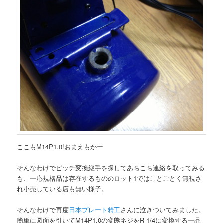
ここもM14P1.0!おまえもかー
そんなわけでピッチ変換継手を探してあちこち連絡を取ってみる
も、一応規格品は存在するもののロット1ではことごとく無視さ
れ小売している店も無い様子。
そんなわけで再度
日本プレート精工
さんに泣きついてみました。
簡単に図面を引いてM14P1.0の変態ネジをR 1/4に変換する一品